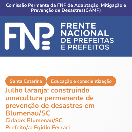
Comissão Permante da FNP de Adaptação, Mitigação e
Prevenção de Desastres(CAMP)
Santa Catarina
Educação e conscientização
Julho laranja: construindo
umacultura permanente de
prevenção de desastres em
Blumenau/SC
Cidade: Blumenau/SC
Prefeito/a: Egidio Ferrari